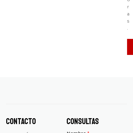
r
a
s
.
Contacto
Consultas